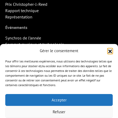
Prix Christopher-J.-Reed
Rapport technique
Représentation
Événements
Synchros de l’année
Sommet musique et technologie
Quand la musique rencontre l’image
Gérer le consentement
Rendez-vous Pros des Francos
Pour offrir les meilleures expériences, nous utilisons des technologies telles que
Missions d’export
les témoins pour stocker et/ou accéder aux informations des appareils. Le fait de
consentir à ces technologies nous permettra de traiter des données telles que le
Contact
comportement de navigation ou les ID uniques sur ce site. Le fait de ne pas
consentir ou de retirer son consentement peut avoir un effet négatif sur
certaines caractéristiques et fonctions.
Accepter
APEM
L’ÉDITION MUSICALE
MEMBRES
Refuser
FORMATIONS
RESSOURCES
INITIATIVES