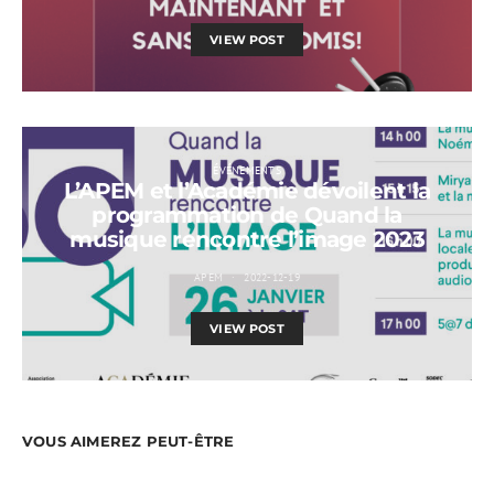
VIEW POST
ÉVÉNEMENTS
L’APEM et l’Académie dévoilent la
programmation de Quand la
musique rencontre l’image 2023
APEM
2022-12-19
VIEW POST
VOUS AIMEREZ PEUT-ÊTRE