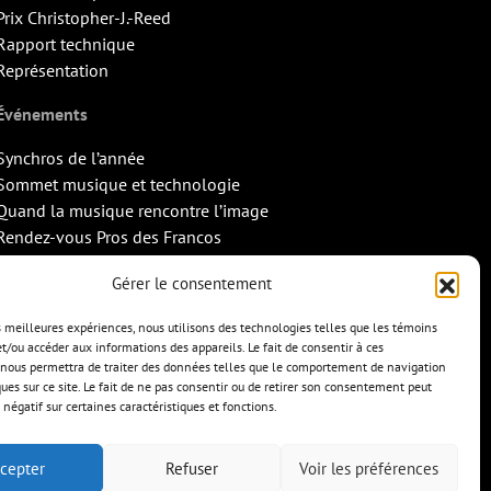
Prix Christopher-J.-Reed
Rapport technique
Représentation
Événements
Synchros de l’année
Sommet musique et technologie
Quand la musique rencontre l’image
Rendez-vous Pros des Francos
Missions d’export
Gérer le consentement
Contact
es meilleures expériences, nous utilisons des technologies telles que les témoins
et/ou accéder aux informations des appareils. Le fait de consentir à ces
nous permettra de traiter des données telles que le comportement de navigation
ques sur ce site. Le fait de ne pas consentir ou de retirer son consentement peut
 négatif sur certaines caractéristiques et fonctions.
cepter
Refuser
Voir les préférences
TS
CONTACT
ENGLISH