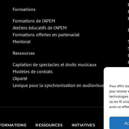
Formations
Formations de l’APEM
Ateliers éducatifs de l’APEM
Formations offertes en partenariat
Mentorat
Ressources
Captation de spectacles et droits musicaux
Modèles de contrats
L’Aparté
Lexique pour la synchronisation en audiovisuel
Pour offrir l
pour stocker 
technologies 
ou les ID uni
avoir un effet
Ac
FORMATIONS
RESSOURCES
INITIATIVES
ÉVÉNEMEN