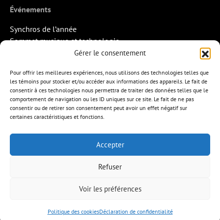
Événements
Synchros de l’année
Sommet musique et technologie
Quand la musique rencontre l’image
Gérer le consentement
Rendez-vous Pros des Francos
Pour offrir les meilleures expériences, nous utilisons des technologies telles que
Missions d’export
les témoins pour stocker et/ou accéder aux informations des appareils. Le fait de
consentir à ces technologies nous permettra de traiter des données telles que le
Contact
comportement de navigation ou les ID uniques sur ce site. Le fait de ne pas
consentir ou de retirer son consentement peut avoir un effet négatif sur
certaines caractéristiques et fonctions.
Accepter
APEM
L’ÉDITION MUSICALE
MEMBRES
Refuser
FORMATIONS
RESSOURCES
INITIATIVES
ÉVÉNEMENTS
CONTACT
ENGLISH
Voir les préférences
Politique des cookies
Déclaration de confidentialité