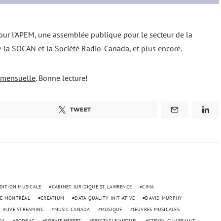
our l’APEM, une assemblée publique pour le secteur de la
 la SOCAN et la Société Radio-Canada, et plus encore.
e mensuelle
. Bonne lecture!
TWEET
ÉDITION MUSICALE
CABINET JURIDIQUE ST. LAWRENCE
CIMA
 DE MONTRÉAL
CREATIUM
DATA QUALITY INITIATIVE
DAVID MURPHY
LIVE STREAMING
MUSIC CANADA
MUSIQUE
ŒUVRES MUSICALES
DA
SODRAC
SOPHIE HÉBERT
SPECTACLE VIRTUEL
STEVEN GUILBEAULT