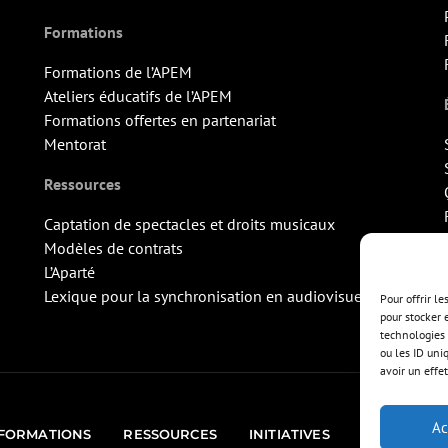
Formations
Formations de l’APEM
Ateliers éducatifs de l’APEM
Formations offertes en partenariat
Mentorat
Ressources
Captation de spectacles et droits musicaux
Modèles de contrats
L’Aparté
Lexique pour la synchronisation en audiovisuel
Pour offrir l
pour stocker 
technologies 
ou les ID uni
avoir un effet
Ac
FORMATIONS
RESSOURCES
INITIATIVES
ÉVÉNEMEN