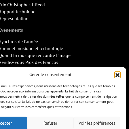
Prix Christopher-J.-Reed
Rapport technique
Représentation
Événements
Synchros de l’année
Sommet musique et technologie
Quand la musique rencontre l’image
Rendez-vous Pros des Francos
Missions d’export
Gérer le consentement
Contact
es meilleures expériences, nous utilisons des technologies telles que les témoins
et/ou accéder aux informations des appareils. Le fait de consentir à ces
nous permettra de traiter des données telles que le comportement de navigation
ques sur ce site. Le fait de ne pas consentir ou de retirer son consentement peut
 négatif sur certaines caractéristiques et fonctions.
cepter
Refuser
Voir les préférences
TS
CONTACT
ENGLISH