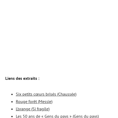
Liens des extraits :
Six petits cœurs brisés (Chaussée)
Rouge forêt (Messie)
L’orange (Si fragile)
Les 50 ans de « Gens du pays » (Gens du pays)