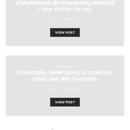
plateformes de streaming musical
: une étude de cas
APEM
2026-01-21
VIEW POST
NOUVELLES
Ensemble, défendons la musique
créée par des humains.
APEM
2026-02-11
VIEW POST