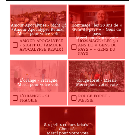
Amour Apocalypse - Sight Of
Hommage : les 50 ans de «
(Amour Apocalypse Remix)
Gens du pays » - Gens du
Merci pour votre vote
pays
Merci pour votre vote
AMOUR APOCALYPSE
HOMMAGE : LES 50
- SIGHT OF (AMOUR
ANS DE « GENS DU
APOCALYPSE REMIX)
PAYS » - GENS DU
PAYS
L'orange - Si fragile
Rouge forêt - Messie
Merci pour votre vote
Merci pour votre vote
L'ORANGE - SI
ROUGE FORÊT -
FRAGILE
MESSIE
Six petits coeurs brisés -
Chaussée
Merci pour votre vote