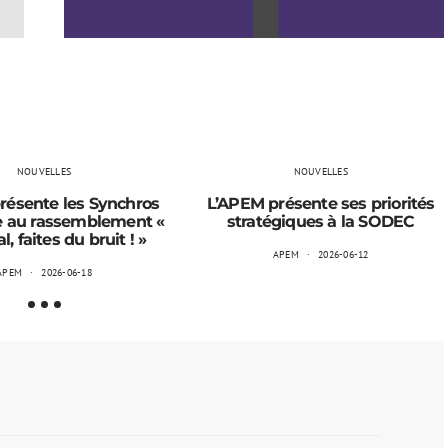
NOUVELLES
NOUVELLES
résente les Synchros
L’APEM présente ses priorités
e au rassemblement «
stratégiques à la SODEC
, faites du bruit ! »
APEM
2026-06-12
APEM
2026-06-18