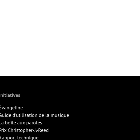
Initiatives
Évangeline
Guide d’utilisation de la musique
La boîte aux paroles
Prix Christopher-J.-Reed
Rapport technique