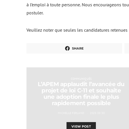
à l’emploi à toute personne. Nous encourageons to
postuler.
Veuillez noter que seules les candidatures retenues
SHARE
COMMUNIQUÉS
L’APEM applaudit l’avancée du
projet de loi C-11 et souhaite
une adoption finale le plus
rapidement possible
MICHELLE FERLAND
2023-03-30
VIEW POST