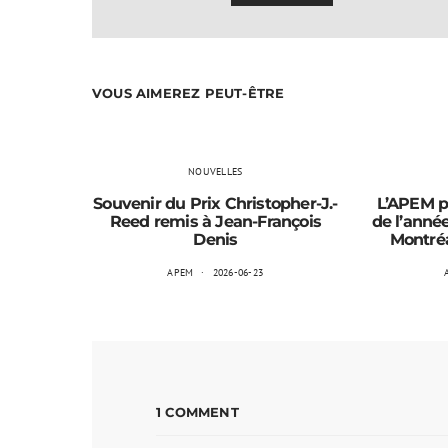
VOUS AIMEREZ PEUT-ÊTRE
NOUVELLES
Souvenir du Prix Christopher-J.-
L’APEM p
Reed remis à Jean-François
de l’anné
Denis
Montréal
APEM
2026-06-23
1 COMMENT