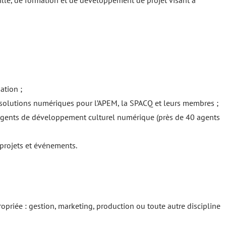
ille, de formation et de développement de projet visant à
.
ation ;
de solutions numériques pour l’APEM, la SPACQ et leurs membres ;
d’agents de développement culturel numérique (près de 40 agents
 projets et événements.
opriée : gestion, marketing, production ou toute autre discipline