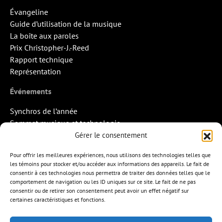
Évangeline
Guide d’utilisation de la musique
La boîte aux paroles
Prix Christopher-J.-Reed
Rapport technique
Représentation
Événements
Synchros de l’année
Sommet musique et technologie
Quand la musique rencontre l’image
Gérer le consentement
Rendez-vous Pros des Francos
Pour offrir les meilleures expériences, nous utilisons des technologies telles que
Missions d’export
les témoins pour stocker et/ou accéder aux informations des appareils. Le fait de
consentir à ces technologies nous permettra de traiter des données telles que le
Contact
comportement de navigation ou les ID uniques sur ce site. Le fait de ne pas
consentir ou de retirer son consentement peut avoir un effet négatif sur
certaines caractéristiques et fonctions.