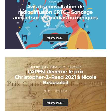
NOUVELLES
Avis de consultation de
radiodiffusion CRTC – Sondage
annuel sur les médias numériques
APEM
2021-08-04
VIEW POST
COMMUNIQUÉS
ÉVÉNEMENTS
NOUVELLES
L’APEM décerne le prix
Christopher-J.-Reed 2021 à Nicole
Beausoleil
APEM
2021-08-18
VIEW POST