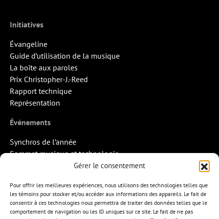
Initiatives
Évangeline
Guide d’utilisation de la musique
La boîte aux paroles
Prix Christopher-J.-Reed
Rapport technique
Représentation
Événements
Synchros de l’année
Sommet musique et technologie
Quand la musique rencontre l’image
Gérer le consentement
Rendez-vous Pros des Francos
Pour offrir les meilleures expériences, nous utilisons des technologies telles que
Missions d’export
les témoins pour stocker et/ou accéder aux informations des appareils. Le fait de
consentir à ces technologies nous permettra de traiter des données telles que le
Contact
comportement de navigation ou les ID uniques sur ce site. Le fait de ne pas