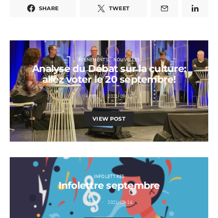
SHARE
TWEET
ÉVÉNEMENTS
NOUVELLES
Analyse du Débat sur la culture:
allez voter le 20 septembre!
APEM
2021-09-15
VIEW POST
INFOLETTRES
Infolettre septembre
APEM
2021-09-16