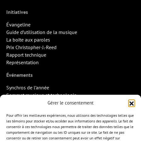
Initiatives
Évangeline
Guide d’utilisation de la musique
La boîte aux paroles
Prix Christopher-J.-Reed
Rapport technique
Représentation
Événements
Synchros de l’année
Sommet musique et technologie
Quand la musique rencontre l’image
Gérer le consentement
Rendez-vous Pros des Francos
Pour offrir les meilleures expériences, nous utilisons des technologies telles que
Missions d’export
les témoins pour stocker et/ou accéder aux informations des appareils. Le fait de
consentir à ces technologies nous permettra de traiter des données telles que le
Contact
comportement de navigation ou les ID uniques sur ce site. Le fait de ne pas
consentir ou de retirer son consentement peut avoir un effet négatif sur