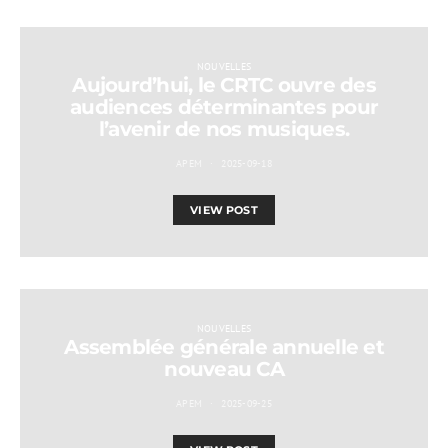
NOUVELLES
Aujourd’hui, le CRTC ouvre des
audiences déterminantes pour
l’avenir de nos musiques.
APEM
2025-09-18
VIEW POST
NOUVELLES
Assemblée générale annuelle et
nouveau CA
APEM
2025-09-25