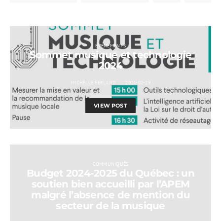
ÉVÉNEMENTS
Sommet musique et technologie
2024
MICHELLE FERLAND
2024-02-29
VIEW POST
COMMUNIQUÉS
Budget 2024-2025 du Québec : un
soutien bien accueilli par l’APEM
malgré l’absence de mention du
secteur de la musique