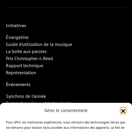
Initiatives
Évangeline
Guide d’utilisation de la musique
La boîte aux paroles
Prix Christopher-J.-Reed
Rapport technique
Représentation
Événements
Synchros de l’année
Sommet musique et technologie
Quand la musique rencontre l’image
Gérer le consentement
Rendez-vous Pros des Francos
Pour offrir les meilleures expériences, nous utilisons des technologies telles que
Missions d’export
les témoins pour stocker et/ou accéder aux informations des appareils. Le fait de