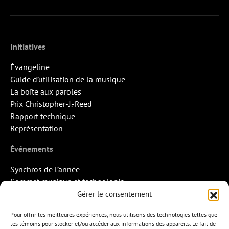
Initiatives
Évangeline
Guide d’utilisation de la musique
La boîte aux paroles
Prix Christopher-J.-Reed
Rapport technique
Représentation
Événements
Synchros de l’année
Sommet musique et technologie
Quand la musique rencontre l’image
Gérer le consentement
Rendez-vous Pros des Francos
Pour offrir les meilleures expériences, nous utilisons des technologies telles que
Missions d’export
les témoins pour stocker et/ou accéder aux informations des appareils. Le fait de