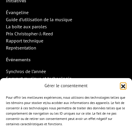
Initiatives
Évangeline
Guide d’utilisation de la musique
La boîte aux paroles
Prix Christopher-J.-Reed
Rapport technique
Représentation
Événements
Synchros de l’année
Sommet musique et technologie
Quand la musique rencontre l’image
Gérer le consentement
Rendez-vous Pros des Francos
Pour offrir les meilleures expériences, nous utilisons des technologies telles que
Missions d’export
les témoins pour stocker et/ou accéder aux informations des appareils. Le fait de
consentir à ces technologies nous permettra de traiter des données telles que le
Contact
comportement de navigation ou les ID uniques sur ce site. Le fait de ne pas
consentir ou de retirer son consentement peut avoir un effet négatif sur
certaines caractéristiques et fonctions.