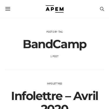
POSTS BY TAG
BandCamp
1 POST
INFOLETTRES
Infolettre – Avril