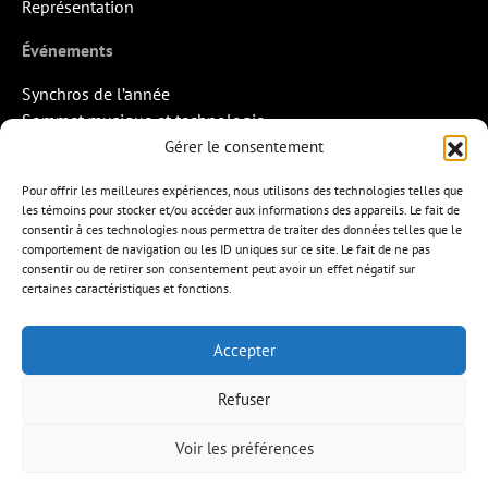
Représentation
Événements
Synchros de l’année
Sommet musique et technologie
Quand la musique rencontre l’image
Gérer le consentement
Rendez-vous Pros des Francos
Pour offrir les meilleures expériences, nous utilisons des technologies telles que
Missions d’export
les témoins pour stocker et/ou accéder aux informations des appareils. Le fait de
consentir à ces technologies nous permettra de traiter des données telles que le
Contact
comportement de navigation ou les ID uniques sur ce site. Le fait de ne pas
consentir ou de retirer son consentement peut avoir un effet négatif sur
certaines caractéristiques et fonctions.
Accepter
APEM
L’ÉDITION MUSICALE
MEMBRES
Refuser
FORMATIONS
RESSOURCES
INITIATIVES
ÉVÉNEMENTS
CONTACT
ENGLISH
Voir les préférences