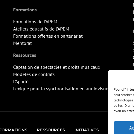
Formations
Formations de l’APEM
Ateliers éducatifs de l’APEM
Formations offertes en partenariat
Mentorat
Ressources
Captation de spectacles et droits musicaux
Modèles de contrats
L’Aparté
Lexique pour la synchronisation en audiovisuel
Pour offrir l
pour stocker 
technologies 
ou les ID uni
avoir un effet
Ac
FORMATIONS
RESSOURCES
INITIATIVES
ÉVÉNEMEN