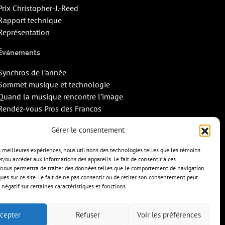
Prix Christopher-J.-Reed
Rapport technique
Représentation
Événements
Synchros de l’année
Sommet musique et technologie
Quand la musique rencontre l’image
Rendez-vous Pros des Francos
Missions d’export
Gérer le consentement
Contact
es meilleures expériences, nous utilisons des technologies telles que les témoins
et/ou accéder aux informations des appareils. Le fait de consentir à ces
nous permettra de traiter des données telles que le comportement de navigation
ques sur ce site. Le fait de ne pas consentir ou de retirer son consentement peut
 négatif sur certaines caractéristiques et fonctions.
cepter
Refuser
Voir les préférences
TS
CONTACT
ENGLISH