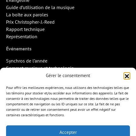
Guide d’utilisation de la musique
La boîte aux paroles
Prix Christopher-J.-Reed
Rapport technique
Représentation
Événements
Synchros de l’année
Sommet musique et technologie
Quand la musique rencontre l’image
Gérer le consentement
Rendez-vous Pros des Francos
Pour offrir les meilleures expériences, nous utilisons des technologies telles que
Missions d’export
les témoins pour stocker et/ou accéder aux informations des appareils. Le fait de
consentir à ces technologies nous permettra de traiter des données telles que le
Contact
comportement de navigation ou les ID uniques sur ce site. Le fait de ne pas
consentir ou de retirer son consentement peut avoir un effet négatif sur
certaines caractéristiques et fonctions.
Accepter