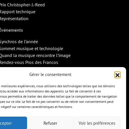
Prix Christopher-J.-Reed
Rapport technique
Représentation
Événements
Synchros de l’année
Sommet musique et technologie
Quand la musique rencontre l’image
Rendez-vous Pros des Francos
Missions d’export
Gérer le consentement
Contact
es meilleures expériences, nous utilisons des technologies telles que les témoins
et/ou accéder aux informations des appareils. Le fait de consentir à ces
nous permettra de traiter des données telles que le comportement de navigation
ques sur ce site. Le fait de ne pas consentir ou de retirer son consentement peut
 négatif sur certaines caractéristiques et fonctions.
cepter
Refuser
Voir les préférences
TS
CONTACT
ENGLISH