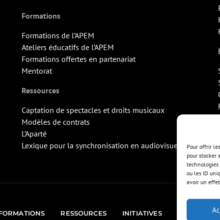
Formations
Formations de l’APEM
Ateliers éducatifs de l’APEM
Formations offertes en partenariat
Mentorat
Ressources
Captation de spectacles et droits musicaux
Modèles de contrats
L’Aparté
Lexique pour la synchronisation en audiovisuel
Pour offrir l
pour stocker 
technologies 
ou les ID uni
avoir un effet
Ac
FORMATIONS
RESSOURCES
INITIATIVES
ÉVÉNEMEN