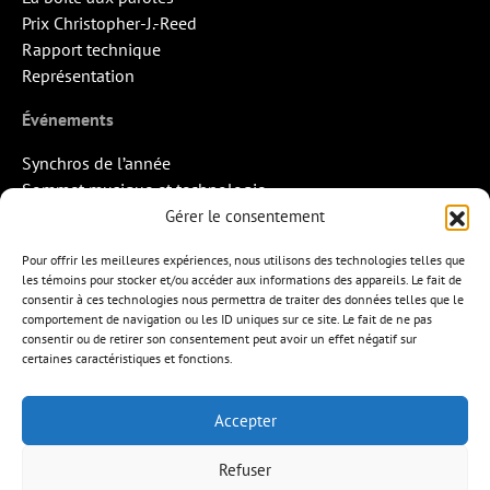
Prix Christopher-J.-Reed
Rapport technique
Représentation
Événements
Synchros de l’année
Sommet musique et technologie
Quand la musique rencontre l’image
Gérer le consentement
Rendez-vous Pros des Francos
Pour offrir les meilleures expériences, nous utilisons des technologies telles que
Missions d’export
les témoins pour stocker et/ou accéder aux informations des appareils. Le fait de
consentir à ces technologies nous permettra de traiter des données telles que le
Contact
comportement de navigation ou les ID uniques sur ce site. Le fait de ne pas
consentir ou de retirer son consentement peut avoir un effet négatif sur
certaines caractéristiques et fonctions.
Accepter
APEM
L’ÉDITION MUSICALE
MEMBRES
Refuser
FORMATIONS
RESSOURCES
INITIATIVES