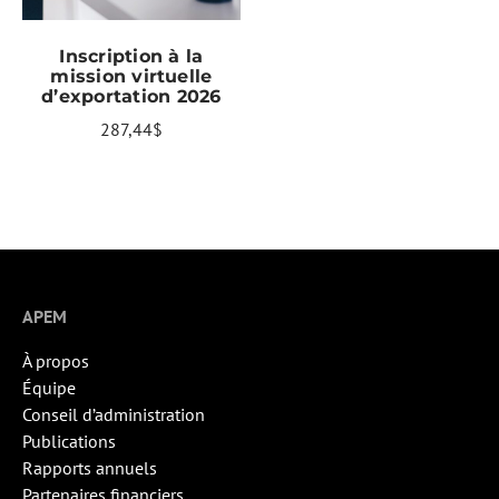
AJOUTER AU PANIER
Inscription à la
mission virtuelle
d’exportation 2026
287,44
$
APEM
À propos
Équipe
Conseil d’administration
Publications
Rapports annuels
Partenaires financiers