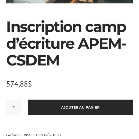
Inscription camp
d’écriture APEM-
CSDEM
574,88
$
QUANTITÉ
DE
AJOUTER AU PANIER
INSCRIPTION
CAMP
D'ÉCRITURE
APEM-
CSDEM
CATÉGORIE:
INSCRIPTION ÉVÉNEMENT