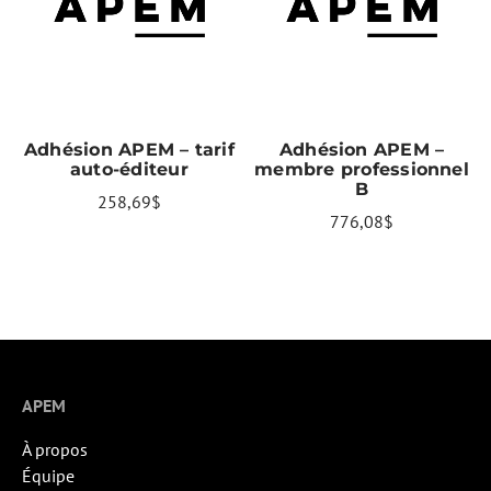
AJOUTER AU PANIER
AJOUTER AU PANIER
Adhésion APEM – tarif
Adhésion APEM –
auto-éditeur
membre professionnel
B
258,69
$
776,08
$
APEM
À propos
Équipe