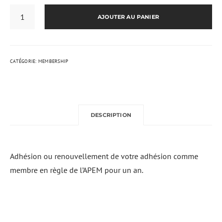
QUANTITÉ
DE
AJOUTER AU PANIER
ADHÉSION
APEM
-
MEMBRE
PROFESSIONNEL
A
CATÉGORIE:
MEMBERSHIP
DESCRIPTION
Adhésion ou renouvellement de votre adhésion comme
membre en règle de l’APEM pour un an.