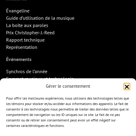
Évangeline
Guide d’utilisation de la musique
La boîte aux paroles
Prix Christopher-J.-Reed
Rapport technique
Représentation
Événements
Synchros de l’année
Sommet musique et technologie
Quand la musique rencontre l’image
Gérer le consentement
Rendez-vous Pros des Francos
Pour offrir les meilleures expériences, nous utilisons des technologies telles que
Missions d’export
les témoins pour stocker et/ou accéder aux informations des appareils. Le fait de
consentir à ces technologies nous permettra de traiter des données telles que le
Contact
comportement de navigation ou les ID uniques sur ce site. Le fait de ne pas
consentir ou de retirer son consentement peut avoir un effet négatif sur
certaines caractéristiques et fonctions.