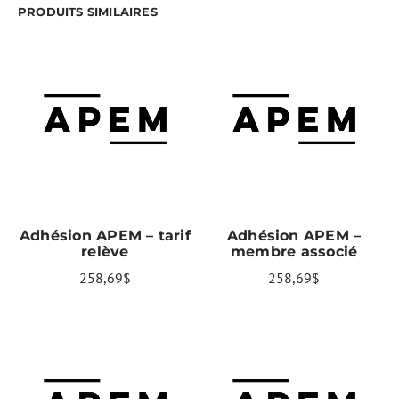
PRODUITS SIMILAIRES
AJOUTER AU PANIER
AJOUTER AU PANIER
Adhésion APEM – tarif
Adhésion APEM –
relève
membre associé
258,69
$
258,69
$