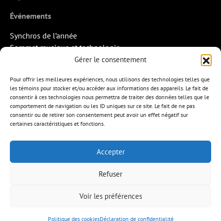
Événements
Synchros de l’année
Sommet musique et technologie
Quand la musique rencontre l’image
Gérer le consentement
Rendez-vous Pros des Francos
Pour offrir les meilleures expériences, nous utilisons des technologies telles que
Missions d’export
les témoins pour stocker et/ou accéder aux informations des appareils. Le fait de
consentir à ces technologies nous permettra de traiter des données telles que le
Contact
comportement de navigation ou les ID uniques sur ce site. Le fait de ne pas
consentir ou de retirer son consentement peut avoir un effet négatif sur
certaines caractéristiques et fonctions.
Accepter
APEM
L’ÉDITION MUSICALE
MEMBRES
Refuser
FORMATIONS
RESSOURCES
INITIATIVES
ÉVÉNEMENTS
CONTACT
ENGLISH
Voir les préférences
Politique des cookies
Déclaration de confidentialité