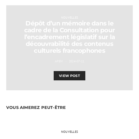
NOUVELLES
Dépôt d’un mémoire dans le
cadre de la Consultation pour
l’encadrement législatif sur la
découvrabilité des contenus
culturels francophones
APEM
2024-07-11
VIEW POST
VOUS AIMEREZ PEUT-ÊTRE
NOUVELLES