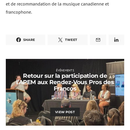
et de recommandation de la musique canadienne et
francophone.
SHARE
TWEET
ÉVÉNEMENTS
Retour sur la participation de
l’APEM aux Rendez-Vous Pros des
Francos
APEM
2024-06-27
VIEW POST