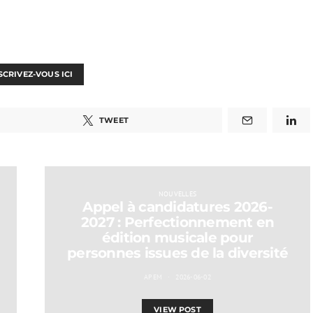
SCRIVEZ-VOUS ICI
TWEET
NOUVELLES
Appel à candidatures 2026-
2027 : Perfectionnement en
édition musicale pour
personnes issues de la diversité
APEM
2026-06-02
VIEW POST