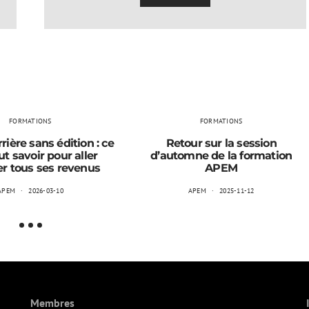
FORMATIONS
FORMATIONS
rière sans édition : ce
Retour sur la session
aut savoir pour aller
d’automne de la formation
r tous ses revenus
APEM
APEM
2026-03-10
APEM
2025-11-12
Membres