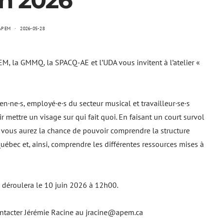
in 2026
APEM
2026-05-28
APEM, la GMMQ, la SPACQ-AE et l’UDA vous invitent à l’atelier «
icien·ne·s, employé·e·s du secteur musical et travailleur·se·s
 mettre un visage sur qui fait quoi. En faisant un court survol
ns, vous aurez la chance de pouvoir comprendre la structure
uébec et, ainsi, comprendre les différentes ressources mises à
se déroulera le 10 juin 2026 à 12h00.
ontacter Jérémie Racine au jracine@apem.ca