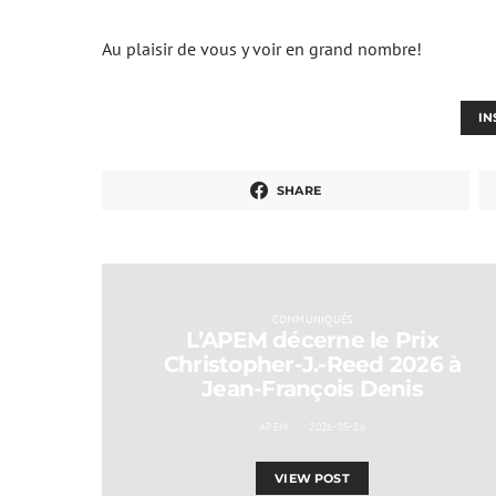
Au plaisir de vous y voir en grand nombre!
IN
SHARE
COMMUNIQUÉS
L’APEM décerne le Prix
Christopher-J.-Reed 2026 à
Jean-François Denis
APEM
2026-05-26
VIEW POST