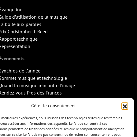
Évangeline
Guide d’utilisation de la musique
La boîte aux paroles
Prix Christopher-J.-Reed
Rapport technique
Représentation
Événements
Synchros de l’année
Sommet musique et technologie
Quand la musique rencontre l’image
Rendez-vous Pros des Francos
Missions d’export
Gérer le consentement
Contact
es meilleures expériences, nous utilisons des technologies telles que les témoins
et/ou accéder aux informations des appareils. Le fait de consentir à ces
nous permettra de traiter des données telles que le comportement de navigation
ques sur ce site. Le fait de ne pas consentir ou de retirer son consentement peut