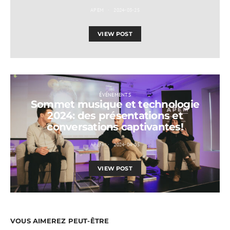
APEM
2024-03-25
VIEW POST
ÉVÉNEMENTS
Sommet musique et technologie
2024: des présentations et
conversations captivantes!
APEM
2024-04-05
VIEW POST
VOUS AIMEREZ PEUT-ÊTRE