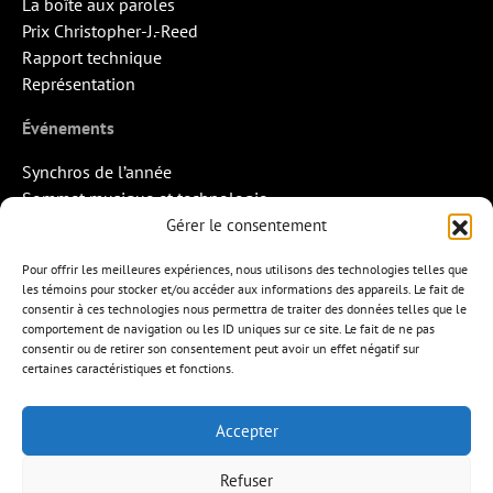
La boîte aux paroles
Prix Christopher-J.-Reed
Rapport technique
Représentation
Événements
Synchros de l’année
Sommet musique et technologie
Quand la musique rencontre l’image
Gérer le consentement
Rendez-vous Pros des Francos
Pour offrir les meilleures expériences, nous utilisons des technologies telles que
Missions d’export
les témoins pour stocker et/ou accéder aux informations des appareils. Le fait de
consentir à ces technologies nous permettra de traiter des données telles que le
Contact
comportement de navigation ou les ID uniques sur ce site. Le fait de ne pas
consentir ou de retirer son consentement peut avoir un effet négatif sur
certaines caractéristiques et fonctions.
Accepter
APEM
L’ÉDITION MUSICALE
MEMBRES
Refuser