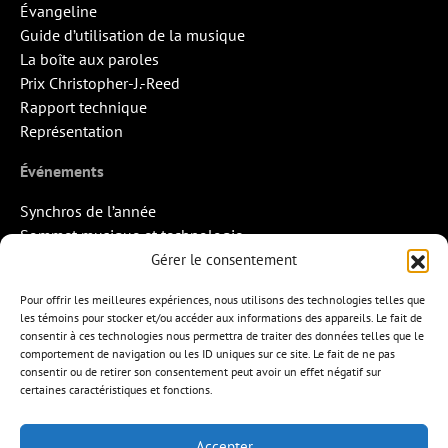
Évangeline
Guide d’utilisation de la musique
La boîte aux paroles
Prix Christopher-J.-Reed
Rapport technique
Représentation
Événements
Synchros de l’année
Sommet musique et technologie
Quand la musique rencontre l’image
Gérer le consentement
Rendez-vous Pros des Francos
Pour offrir les meilleures expériences, nous utilisons des technologies telles que
Missions d’export
les témoins pour stocker et/ou accéder aux informations des appareils. Le fait de
consentir à ces technologies nous permettra de traiter des données telles que le
Contact
comportement de navigation ou les ID uniques sur ce site. Le fait de ne pas
consentir ou de retirer son consentement peut avoir un effet négatif sur
certaines caractéristiques et fonctions.
Accepter