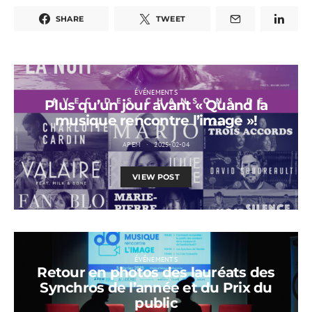
SHARE
TWEET
ÉVÉNEMENTS
Plus qu’un jour avant « Quand la
musique rencontre l’image »!
APEM
2025-02-04
VIEW POST
ÉVÉNEMENTS
Retour en photos des lauréats des
Synchros de l’année et du Prix du
public