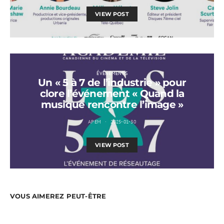
VIEW POST
ÉVÉNEMENTS
Un « 5 à 7 de l’industrie » pour
clore l’événement « Quand la
musique rencontre l’image »
APEM
2025-01-30
VIEW POST
VOUS AIMEREZ PEUT-ÊTRE