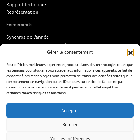
Rapport technique
Représentation
Événements
Synchros de l’année
Sommet musique et technologie
Quand la musique rencontre l’image
Gérer le consentement
Rendez-vous Pros des Francos
Pour offrir les meilleures expériences, nous utilisons des technologies telles que
Missions d’export
les témoins pour stocker et/ou accéder aux informations des appareils. Le fait de
consentir à ces technologies nous permettra de traiter des données telles que le
Contact
comportement de navigation ou les ID uniques sur ce site. Le fait de ne pas
consentir ou de retirer son consentement peut avoir un effet négatif sur
certaines caractéristiques et fonctions.
Accepter
APEM
L’ÉDITION MUSICALE
MEMBRES
Refuser
FORMATIONS
RESSOURCES
INITIATIVES
ÉVÉNEMENTS
CONTACT
ENGLISH
Voir les préférences