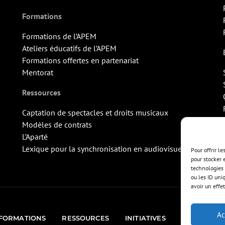
Formations
Formations de l’APEM
Ateliers éducatifs de l’APEM
Formations offertes en partenariat
Mentorat
Ressources
Captation de spectacles et droits musicaux
Modèles de contrats
L’Aparté
Lexique pour la synchronisation en audiovisuel
Pour offrir l
pour stocker 
technologies 
ou les ID uni
avoir un effet
Ac
FORMATIONS
RESSOURCES
INITIATIVES
ÉVÉNEMEN