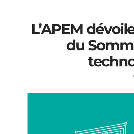
L’APEM dévoil
du Somme
techno