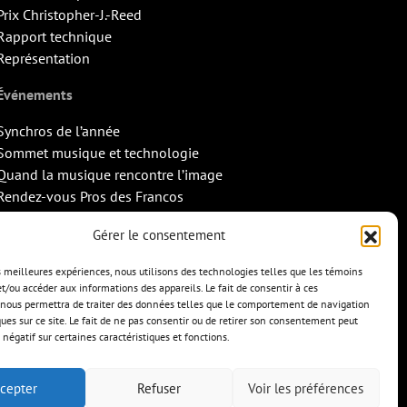
Prix Christopher-J.-Reed
Rapport technique
Représentation
Événements
Synchros de l’année
Sommet musique et technologie
Quand la musique rencontre l’image
Rendez-vous Pros des Francos
Missions d’export
Gérer le consentement
Contact
es meilleures expériences, nous utilisons des technologies telles que les témoins
et/ou accéder aux informations des appareils. Le fait de consentir à ces
nous permettra de traiter des données telles que le comportement de navigation
ques sur ce site. Le fait de ne pas consentir ou de retirer son consentement peut
 négatif sur certaines caractéristiques et fonctions.
cepter
Refuser
Voir les préférences
TS
CONTACT
ENGLISH