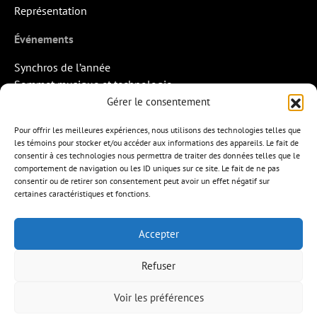
Représentation
Événements
Synchros de l’année
Sommet musique et technologie
Quand la musique rencontre l’image
Gérer le consentement
Rendez-vous Pros des Francos
Pour offrir les meilleures expériences, nous utilisons des technologies telles que
Missions d’export
les témoins pour stocker et/ou accéder aux informations des appareils. Le fait de
consentir à ces technologies nous permettra de traiter des données telles que le
Contact
comportement de navigation ou les ID uniques sur ce site. Le fait de ne pas
consentir ou de retirer son consentement peut avoir un effet négatif sur
certaines caractéristiques et fonctions.
Accepter
APEM
L’ÉDITION MUSICALE
MEMBRES
Refuser
FORMATIONS
RESSOURCES
INITIATIVES
ÉVÉNEMENTS
CONTACT
ENGLISH
Voir les préférences