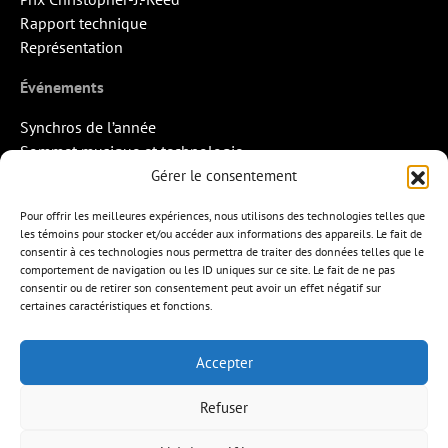
Rapport technique
Représentation
Événements
Synchros de l’année
Sommet musique et technologie
Quand la musique rencontre l’image
Gérer le consentement
Rendez-vous Pros des Francos
Pour offrir les meilleures expériences, nous utilisons des technologies telles que
Missions d’export
les témoins pour stocker et/ou accéder aux informations des appareils. Le fait de
consentir à ces technologies nous permettra de traiter des données telles que le
Contact
comportement de navigation ou les ID uniques sur ce site. Le fait de ne pas
consentir ou de retirer son consentement peut avoir un effet négatif sur
certaines caractéristiques et fonctions.
Accepter
APEM
L’ÉDITION MUSICALE
MEMBRES
Refuser
FORMATIONS
RESSOURCES
INITIATIVES